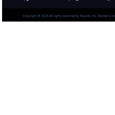
跳
至
内
容