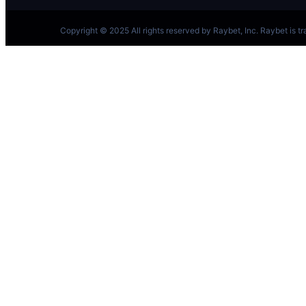
跳
至
内
容