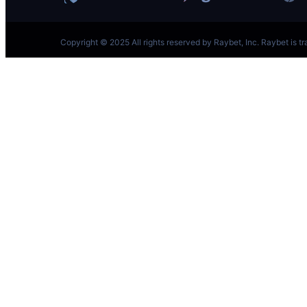
跳
至
内
容