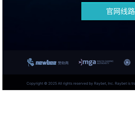
跳
至
内
容